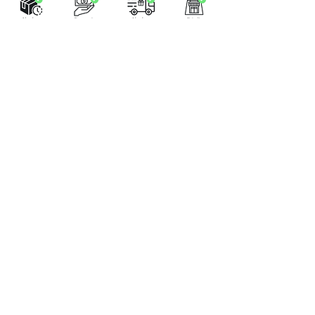
LA BOUTIQUE
Place Verte 61
4900 SPA
Tél:
+32 470 01 76 75
Email :
feeclochettespa@gmail.com
Home