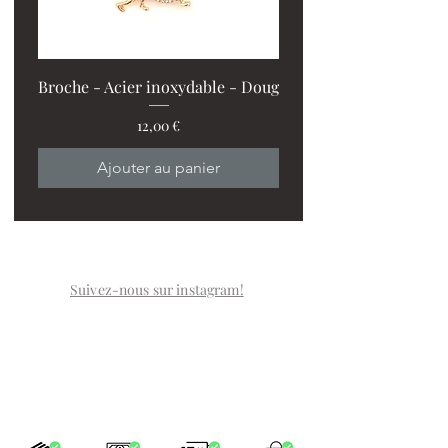
Broche - Acier inoxydable - Doug
Prix
12,00 €
PROMO : 2 ventilos + 1
Ajouter au panier
Suivez-nous sur instagram!