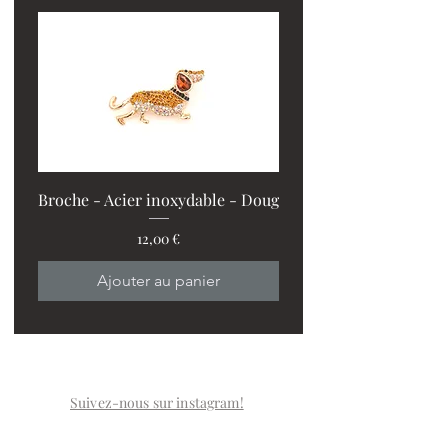
Broche - Acier inoxydable - Doug
Prix
12,00 €
PROMO : 2 ventilos + 1
Ajouter au panier
Suivez-nous sur instagram!