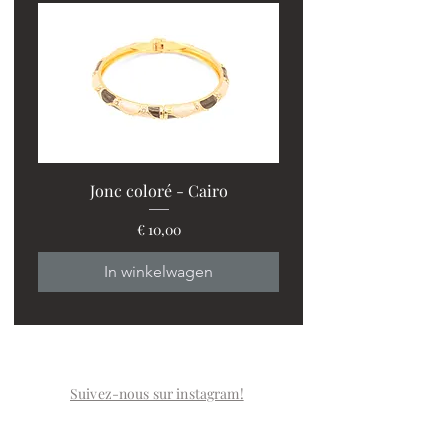
Jonc coloré - Cairo
Prijs
€ 10,00
In winkelwagen
Suivez-nous sur instagram!