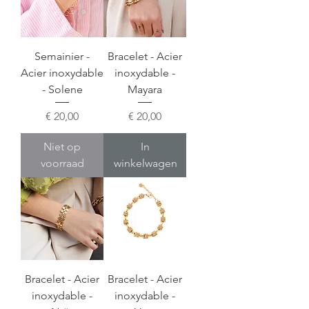
Semainier -
Bracelet - Acier
Acier inoxydable
inoxydable -
- Solene
Mayara
Prijs
Prijs
€ 20,00
€ 20,00
Niet op
In
voorraad
winkelwagen
Bracelet - Acier
Bracelet - Acier
inoxydable -
inoxydable -