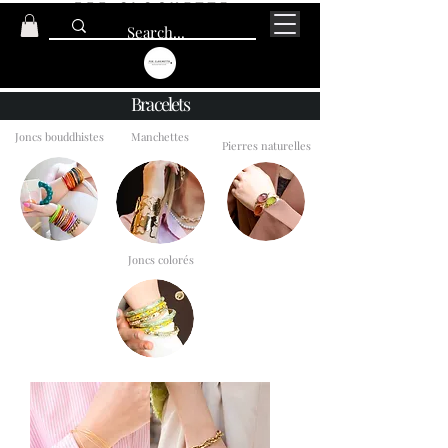
Bracelets
Joncs bouddhistes
Manchettes
Pierres naturelles
Joncs
Naturels
Manchettes
Joncs colorés
BANGLES