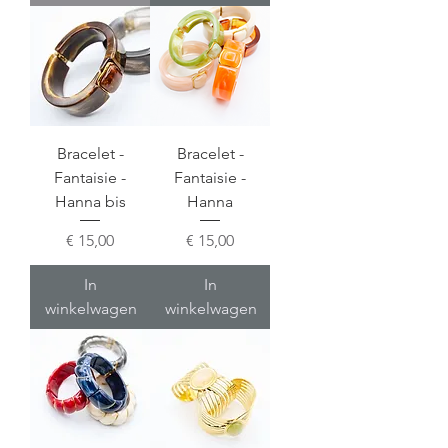
Bracelet -
Bracelet -
Fantaisie -
Fantaisie -
Hanna bis
Hanna
Prijs
Prijs
€ 15,00
€ 15,00
In
In
winkelwagen
winkelwagen