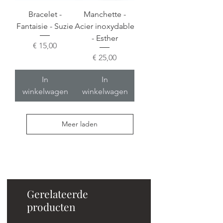
Bracelet -
Manchette -
Fantaisie - Suzie
Acier inoxydable
- Esther
Prijs
€ 15,00
Prijs
€ 25,00
In
In
winkelwagen
winkelwagen
Meer laden
Gerelateerde
producten