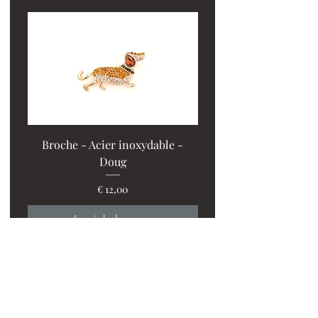
Broche - Acier inoxydable -
Doug
PROMO : 2 ventilos + 1
Prijs
€ 12,00
In winkelwagen
Suivez-nous sur instagram!