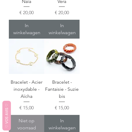
Naïa
Vera
Prijs
Prijs
€ 20,00
€ 20,00
In
In
winkelwagen
winkelwagen
Bracelet - Acier
Bracelet -
inoxydable -
Fantaisie - Suzie
Aïcha
bis
♡ VOS AVIS ♡
Prijs
Prijs
€ 15,00
€ 15,00
Niet op
In
voorraad
winkelwagen