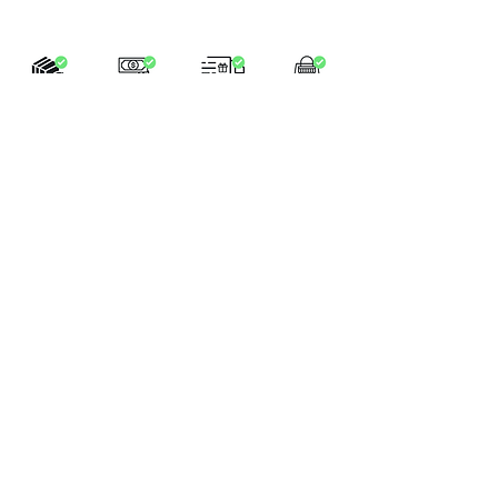
LA BOUTIQUE
Place Verte 61
4900 SPA
Tél:
+32 470 01 76 75
Email :
feeclochettespa@gmail.com