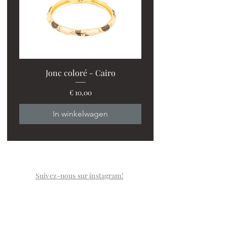
Jonc coloré - Cairo
Prijs
€ 10,00
In winkelwagen
Suivez-nous sur instagram!