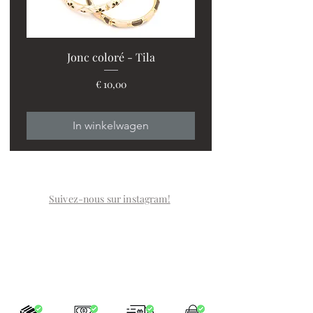
Jonc coloré - Tila
Prijs
€ 10,00
In winkelwagen
Suivez-nous sur instagram!