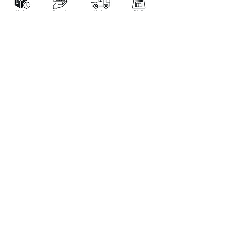
LA BOUTIQUE
Place Verte 61
4900 SPA
Tél:
+32 470 01 76 75
Email :
feeclochettespa@gmail.com
Home