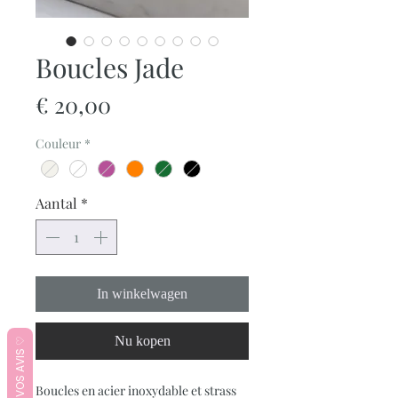
Boucles Jade
Prijs
€ 20,00
Couleur
*
Aantal
*
In winkelwagen
Nu kopen
♡ VOS AVIS ♡
Boucles en acier inoxydable et strass