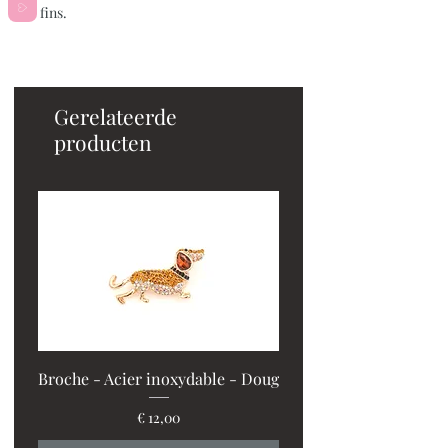
fins.
Gerelateerde
producten
Broche - Acier inoxydable - Doug
Prijs
€ 12,00
PROMO : 2 ventilos + 1