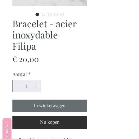
Bracelet - acier
inoxydable -
Filipa
Prijs
€ 20,00
Aantal
*
In winkelwagen
Nu kopen
♡ VOS AVIS ♡