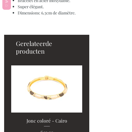
Bracelet en acier inoxydable.
Super élégant.
Dimensions: 6,5cm de diamètre.
Gerelateerde
producten
Jonc coloré - Cairo
Prijs