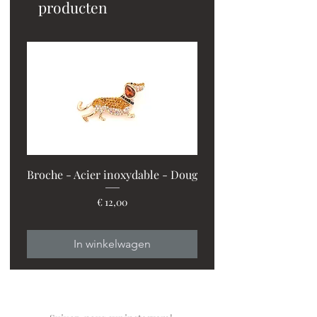
producten
Broche - Acier inoxydable - Doug
Prijs
€ 12,00
PROMO : 2 ventilos + 1
In winkelwagen