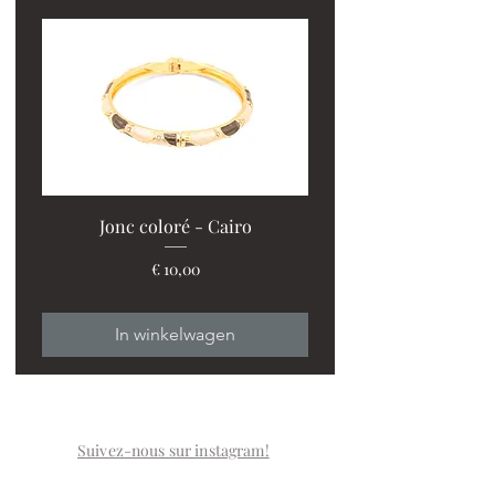
Jonc coloré - Cairo
Prijs
€ 10,00
In winkelwagen
Suivez-nous sur instagram!