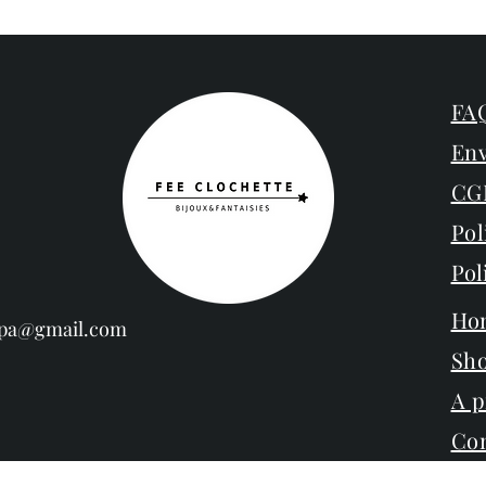
FAQ
Env
CG
Pol
Pol
Ho
espa@gmail.com
Sh
A 
Con