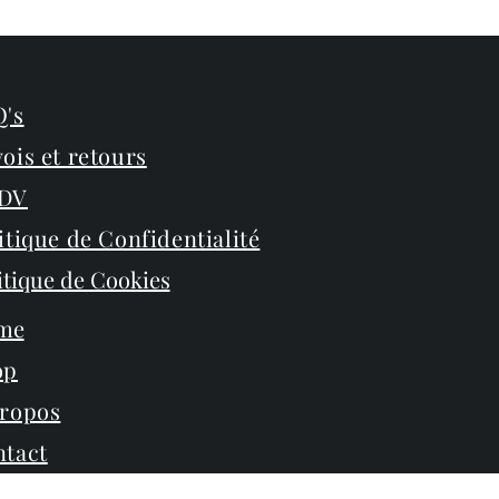
's
ois et retours
DV
itique de Confidentialité
itique de Cookies
me
op
propos
tact