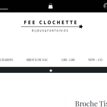
 CHARM'S
BIJOUX DE SAC
GRI - GRI
NEW - CO
★
Broche Ti