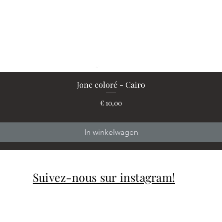
Jonc coloré - Cairo
Snel overzicht
Prijs
€ 10,00
In winkelwagen
Suivez-nous sur instagram!