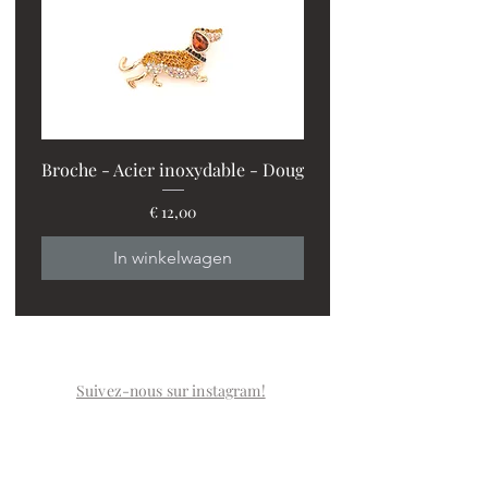
Broche - Acier inoxydable - Doug
Prijs
€ 12,00
PROMO : 2 ventilos + 1
In winkelwagen
Suivez-nous sur instagram!