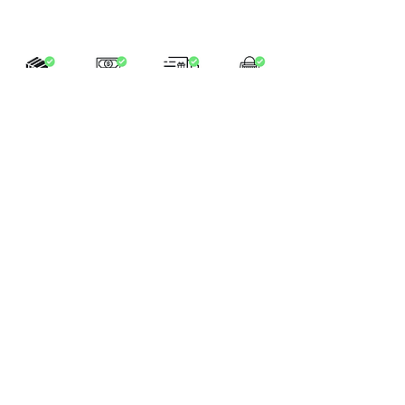
LA BOUTIQUE
Place Verte 61
4900 SPA
Tél:
+32 470 01 76 75
Email :
feeclochettespa@gmail.com