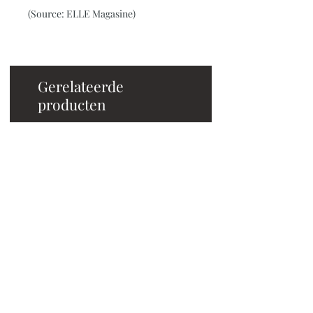
(Source: ELLE Magasine)
Gerelateerde
producten
Jonc coloré - Cairo
Prijs
€ 10,00