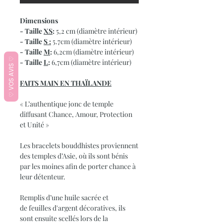
Dimensions
- Taille
XS
:
5,2 cm (diamètre intérieur)
- Taille
S :
5.7cm (diamètre intérieur)
- Taille
M
:
6,2cm (diamètre intérieur)
♡ VOS AVIS ♡
- Taille
L
:
6,7cm (diamètre intérieur)
FAITS MAIN EN THA
Ï
LANDE
« L’authentique jonc de temple
diffusant Chance, Amour, Protection
et Unité »
Les bracelets bouddhistes proviennent
des temples d’Asie, où ils sont bénis
par les moines afin de porter chance à
leur détenteur.
Remplis d’une huile sacrée et
de feuilles d'argent décoratives, ils
sont ensuite scellés lors de la