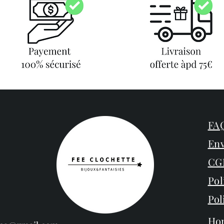
FAQ
Env
CG
Pol
Pol
Ho