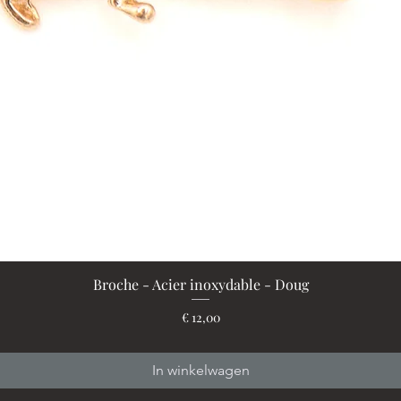
Broche - Acier inoxydable - Doug
Snel overzicht
Prijs
€ 12,00
In winkelwagen