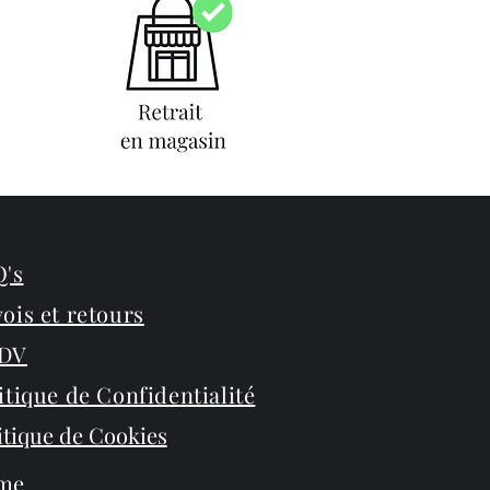
's
ois et retours
DV
itique de Confidentialité
itique de Cookies
me