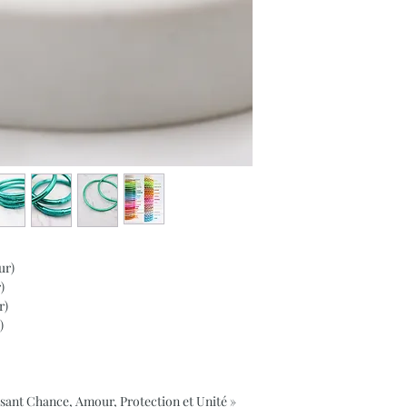
ur)
)
r)
)
usant Chance, Amour, Protection et Unité »