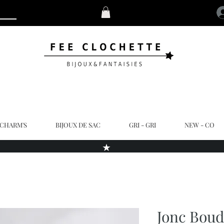
 CHARM'S
BIJOUX DE SAC
GRI - GRI
NEW - CO
★
Jonc Boud