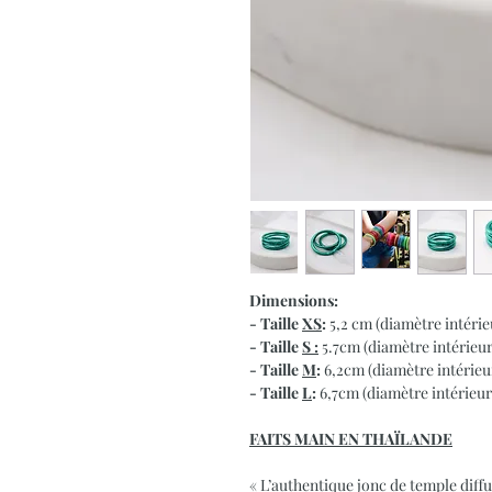
Dimensions:
- Taille
XS
:
5,2 cm (diamètre intérie
- Taille
S :
5.7cm (diamètre intérieur
- Taille
M
:
6,2cm (diamètre intérieu
- Taille
L
:
6,7cm (diamètre intérieur
FAITS MAIN EN THA
Ï
LANDE
« L’authentique jonc de temple diff