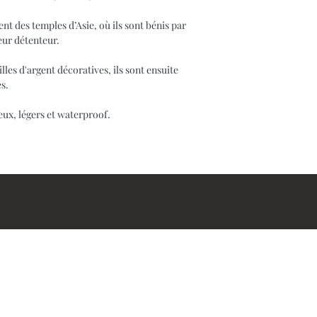
t des temples d’Asie, où ils sont bénis par
leur détenteur.
lles d'argent décoratives, ils sont ensuite
es.
eux, légers et waterproof.