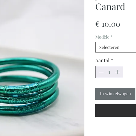
Canard
Prijs
€ 10,00
Modèle
*
Selecteren
Aantal
*
In winkelwagen