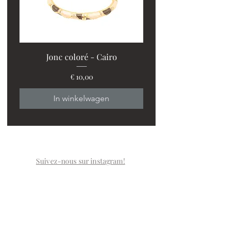
Jonc coloré - Cairo
Prijs
€ 10,00
In winkelwagen
Suivez-nous sur instagram!