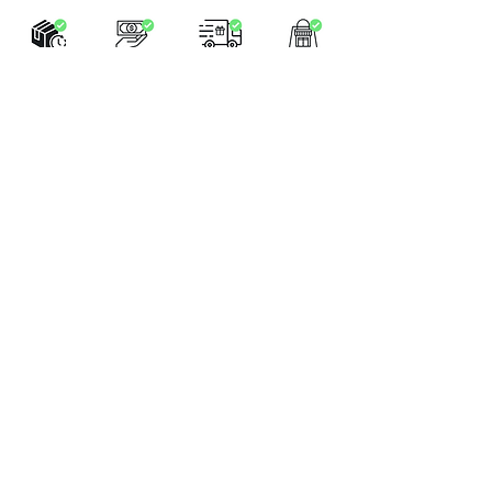
LA BOUTIQUE
Place Verte 61
4900 SPA
Tél:
+32 470 01 76 75
Email :
feeclochettespa@gmail.com