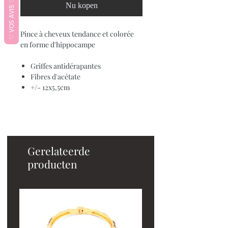
♡ VOS AVIS ♡
Nu kopen
Pince à cheveux tendance et colorée
en forme d'hippocampe
Griffes antidérapantes
Fibres d'acétate
+/- 12x5,5cm
Gerelateerde
producten