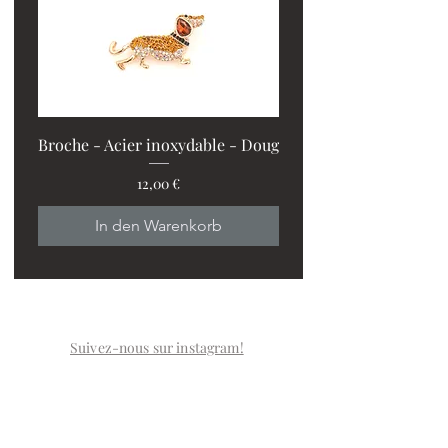
Broche - Acier inoxydable - Doug
Preis
12,00 €
PROMO : 2 ventilos + 1
In den Warenkorb
Suivez-nous sur instagram!