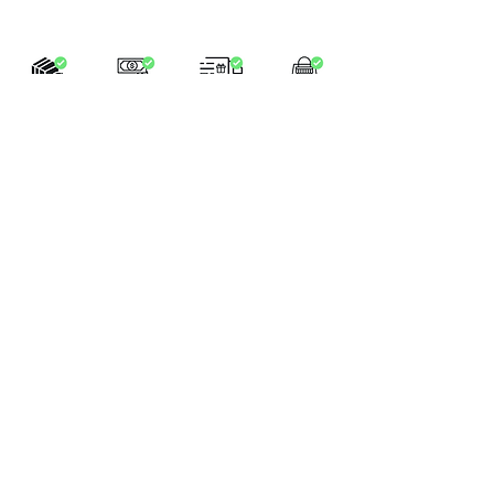
LA BOUTIQUE
Place Verte 61
4900 SPA
Tél:
+32 470 01 76 75
Email :
feeclochettespa@gmail.com