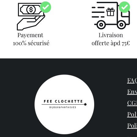
FAQ
Env
CG
Pol
Pol