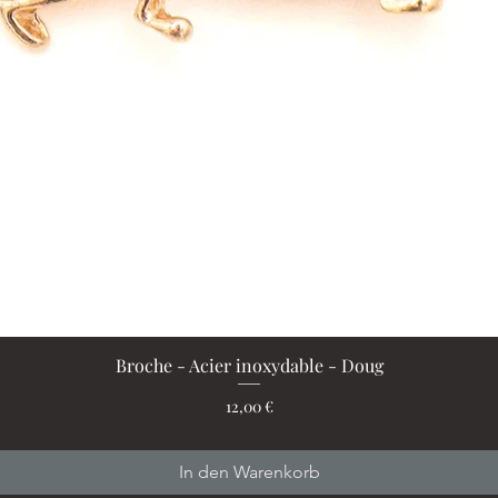
Broche - Acier inoxydable - Doug
Schnellansicht
Preis
12,00 €
In den Warenkorb