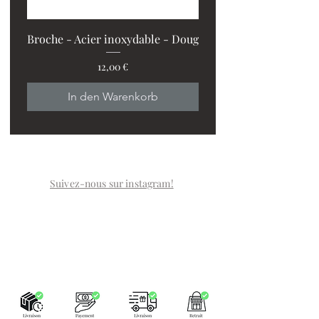
Broche - Acier inoxydable - Doug
Preis
12,00 €
PROMO : 2 ventilos + 1
In den Warenkorb
Suivez-nous sur instagram!