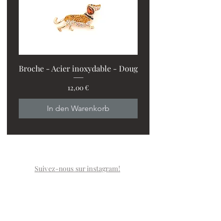
Broche - Acier inoxydable - Doug
Preis
12,00 €
PROMO : 2 ventilos + 1
In den Warenkorb
Suivez-nous sur instagram!