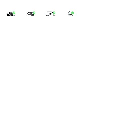
LA BOUTIQUE
Place Verte 61
4900 SPA
Tél:
+32 470 01 76 75
Email :
feeclochettespa@gmail.com