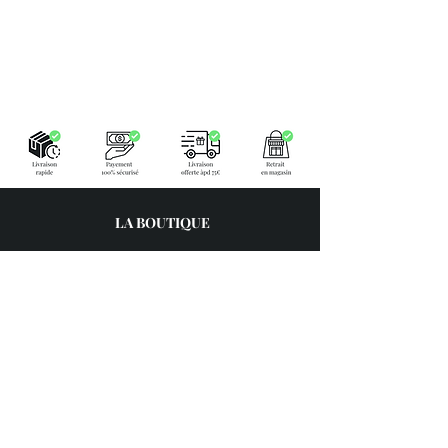
LA BOUTIQUE
Place Verte 61
4900 SPA
Tél:
+32 470 01 76 75
Email :
feeclochettespa@gmail.com