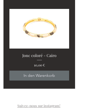
Jonc coloré - Cairo
Preis
10,00 €
In den Warenkorb
Suivez-nous sur instagram!