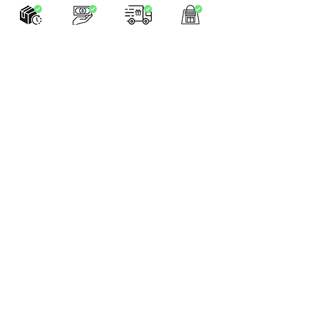
LA BOUTIQUE
Place Verte 61
4900 SPA
Tél:
+32 470 01 76 75
Email :
feeclochettespa@gmail.com