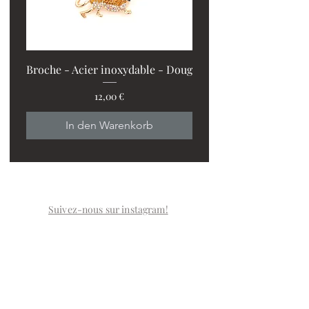
Broche - Acier inoxydable - Doug
Preis
12,00 €
PROMO : 2 ventilos + 1
In den Warenkorb
Suivez-nous sur instagram!