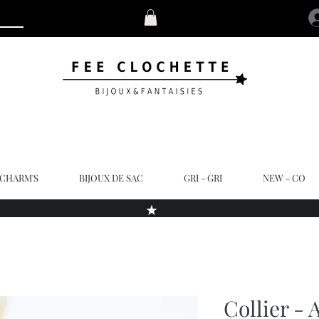
 CHARM'S
BIJOUX DE SAC
GRI - GRI
NEW - CO
★
Collier - 