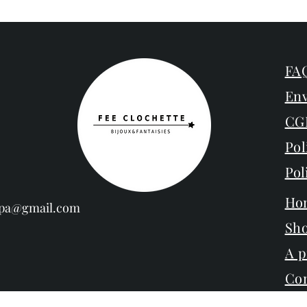
FAQ
Env
CG
Pol
Pol
Ho
espa@gmail.com
Sh
A 
Con