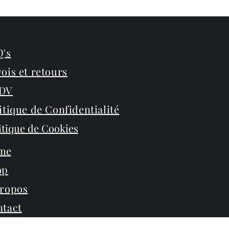
's
ois et retours
DV
itique de Confidentialité
itique de Cookies
me
op
propos
tact