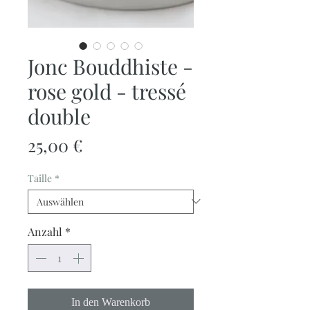
Jonc Bouddhiste -
rose gold - tressé
double
Preis
25,00 €
Taille
*
Anzahl
*
In den Warenkorb