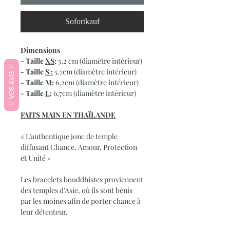
Sofortkauf
Dimensions
- Taille
XS
:
5,2 cm (diamètre intérieur)
♡ VOS AVIS ♡
- Taille
S :
5.7cm (diamètre intérieur)
- Taille
M
:
6,2cm (diamètre intérieur)
- Taille
L
:
6,7cm (diamètre intérieur)
FAITS MAIN EN THA
Ï
LANDE
« L’authentique jonc de temple
diffusant Chance, Amour, Protection
et Unité »
Les bracelets bouddhistes proviennent
des temples d’Asie, où ils sont bénis
par les moines afin de porter chance à
leur détenteur.