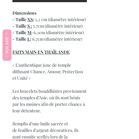
Dimensions
- Taille
XS
:
5,2 cm (diamètre intérieur)
- Taille
S :
5.7cm (diamètre intérieur)
- Taille
M
:
6,2cm (diamètre intérieur)
♡ VOS AVIS ♡
- Taille
L
:
6,7cm (diamètre intérieur)
FAITS MAIN EN THA
Ï
LANDE
« L’authentique jonc de temple
diffusant Chance, Amour, Protection
et Unité »
Les bracelets bouddhistes proviennent
des temples d’Asie, où ils sont bénis
par les moines afin de porter chance à
leur détenteur.
Remplis d’une huile sacrée et
de feuilles d'argent décoratives, ils
sont ensuite scellés lors de la