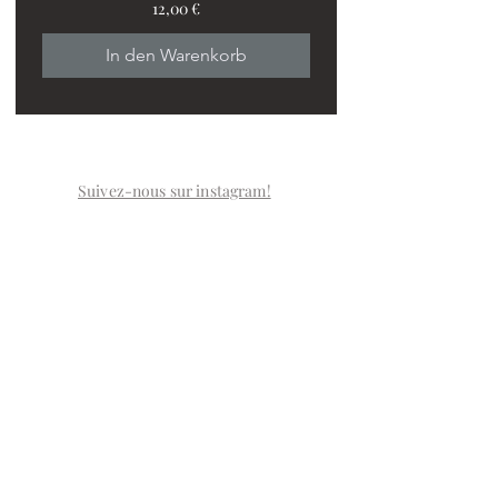
Preis
12,00 €
PROMO : 2 ventilos + 1
In den Warenkorb
Suivez-nous sur instagram!
LA BOUTIQUE