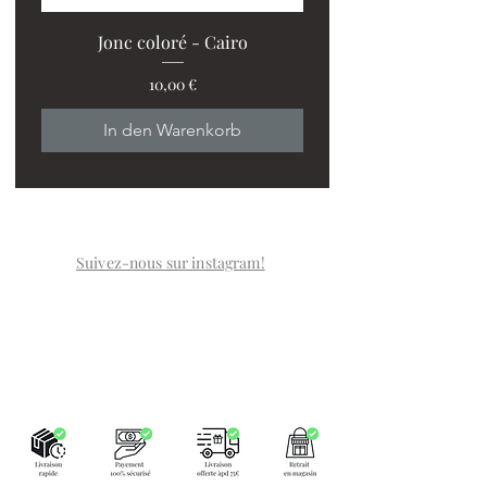
Jonc coloré - Cairo
Preis
10,00 €
In den Warenkorb
Suivez-nous sur instagram!