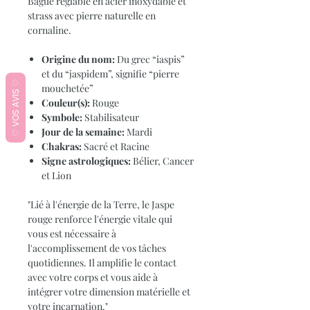
Bague réglable en acier inoxydable et
strass avec pierre naturelle en
cornaline.
Origine du nom:
Du grec “iaspis”
et du “jaspidem”, signifie “pierre
♡ VOS AVIS ♡
mouchetée”
Couleur(s):
Rouge
Symbole:
Stabilisateur
Jour de la semaine:
Mardi
Chakras:
Sacré et Racine
Signe astrologiques:
Bélier, Cancer
et Lion
"Lié à l'énergie de la Terre, le Jaspe
rouge renforce l'énergie vitale qui
vous est nécessaire à
l'accomplissement de vos tâches
quotidiennes. Il amplifie le contact
avec votre corps et vous aide à
intégrer votre dimension matérielle et
votre incarnation."