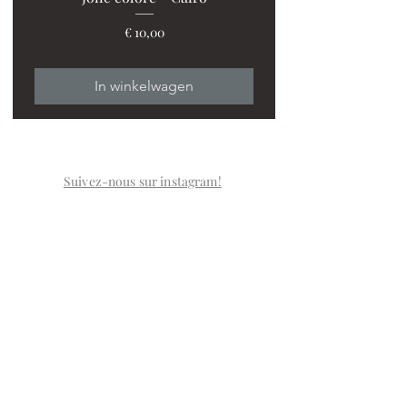
Prijs
€ 10,00
In winkelwagen
Suivez-nous sur instagram!
LA BOUTIQUE