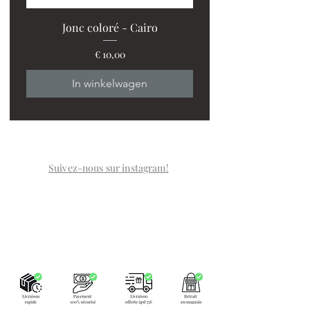
Jonc coloré - Cairo
Prijs
€ 10,00
In winkelwagen
Suivez-nous sur instagram!