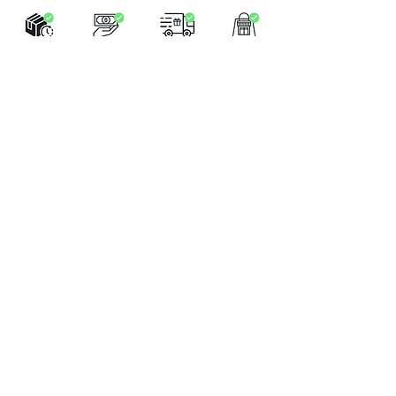
LA BOUTIQUE
Place Verte 61
4900 SPA
Tél:
+32 470 01 76 75
Email :
feeclochettespa@gmail.com