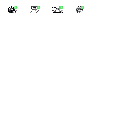
LA BOUTIQUE
Place Verte 61
4900 SPA
Tél:
+32 470 01 76 75
Email :
feeclochettespa@gmail.com