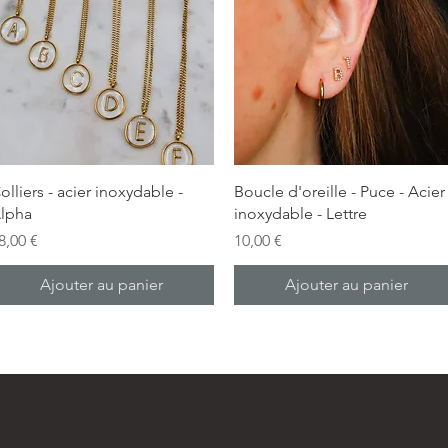
Aperçu rapide
Aperçu rapide
olliers - acier inoxydable -
Boucle d'oreille - Puce - Acier
lpha
inoxydable - Lettre
rix
Prix
8,00 €
10,00 €
Ajouter au panier
Ajouter au panier