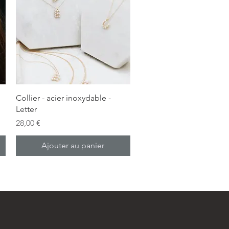
Aperçu rapide
Collier - acier inoxydable -
Letter
Prix
28,00 €
Ajouter au panier