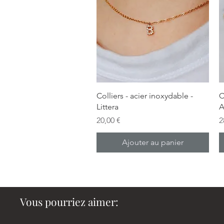
Aperçu rapide
Colliers - acier inoxydable -
C
Littera
A
Prix
P
20,00 €
2
Ajouter au panier
Vous pourriez aimer: