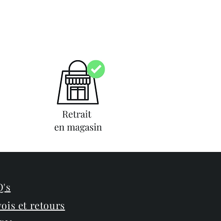
's
ois et retours