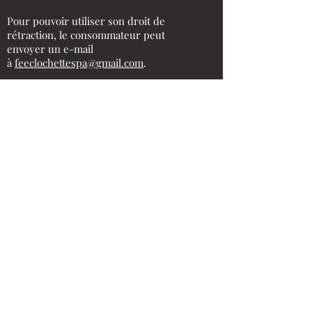
Pour pouvoir utiliser son droit de
rétraction, le consommateur peut
envoyer un e-mail
à
feeclochettespa@gmail.com
.
10. Garantie
La garantie ne couvre que les défauts de
fabrication existants au moment de la
livraison des produits. Des défauts ou
des dommages dus à une importante
utilisation, l’usure normale d’un produit,
d’un accro ou toute autre raison, ne sont
pas couverts par la garantie.
Tous les biens vendus sur le site Fée
Clochette bénéficient de la garantie légale
contre tout défaut de conformité.
11. Modification des conditions
générales de vente
Nous nous réservons le droit, à notre
seule discrétion, de mettre à jour, de