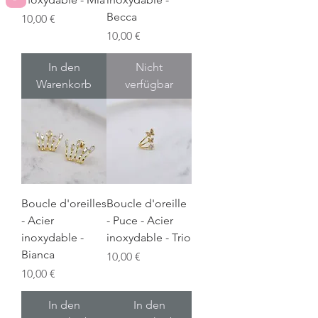
Becca
Preis
10,00 €
Preis
10,00 €
In den
Nicht
Warenkorb
verfügbar
Boucle d'oreilles
Boucle d'oreille
- Acier
- Puce - Acier
inoxydable -
inoxydable - Trio
Bianca
Preis
10,00 €
Preis
10,00 €
In den
In den