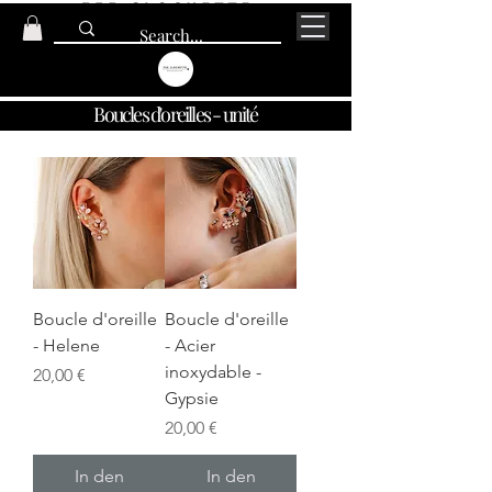
Boucles d'oreilles - unité
Boucle d'oreille
Boucle d'oreille
- Helene
- Acier
inoxydable -
Preis
20,00 €
Gypsie
Preis
20,00 €
In den
In den