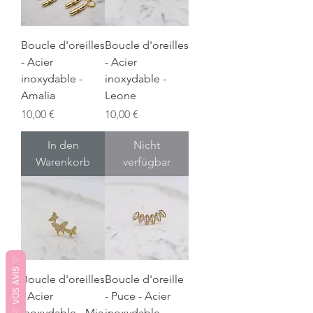
Boucle d'oreilles
Boucle d'oreilles
- Acier
- Acier
inoxydable -
inoxydable -
Amalia
Leone
Preis
Preis
10,00 €
10,00 €
In den
Nicht
Warenkorb
verfügbar
♡ VOS AVIS ♡
Boucle d'oreilles
Boucle d'oreille
- Acier
- Puce - Acier
inoxydable - Mia
inoxydable -