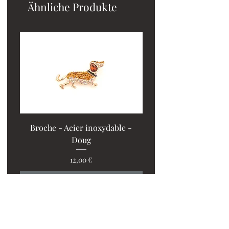
Ähnliche Produkte
Broche - Acier inoxydable -
Doug
PROMO : 2 ventilos + 1
Preis
12,00 €
In den Warenkorb