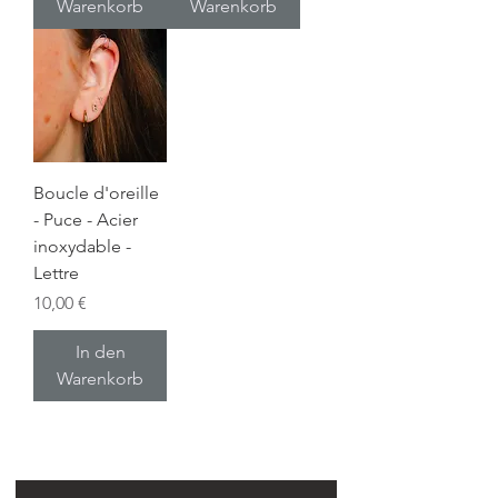
Warenkorb
Warenkorb
Boucle d'oreille
- Puce - Acier
inoxydable -
Lettre
Preis
10,00 €
In den
Warenkorb