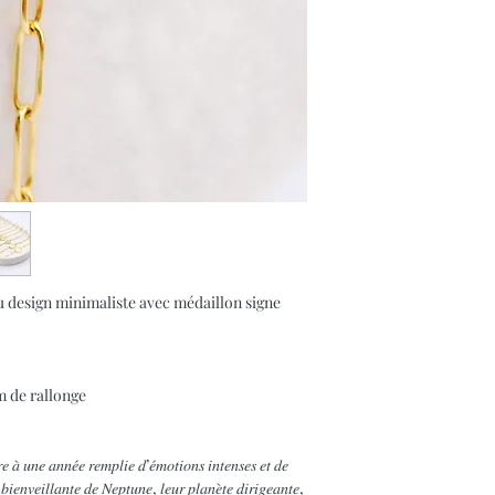
u design minimaliste avec médaillon signe
cm de rallonge
 𝑎̀ 𝑢𝑛𝑒 𝑎𝑛𝑛𝑒́𝑒 𝑟𝑒𝑚𝑝𝑙𝑖𝑒 𝑑’𝑒́𝑚𝑜𝑡𝑖𝑜𝑛𝑠 𝑖𝑛𝑡𝑒𝑛𝑠𝑒𝑠 𝑒𝑡 𝑑𝑒
 𝑏𝑖𝑒𝑛𝑣𝑒𝑖𝑙𝑙𝑎𝑛𝑡𝑒 𝑑𝑒 𝑁𝑒𝑝𝑡𝑢𝑛𝑒, 𝑙𝑒𝑢𝑟 𝑝𝑙𝑎𝑛𝑒̀𝑡𝑒 𝑑𝑖𝑟𝑖𝑔𝑒𝑎𝑛𝑡𝑒,