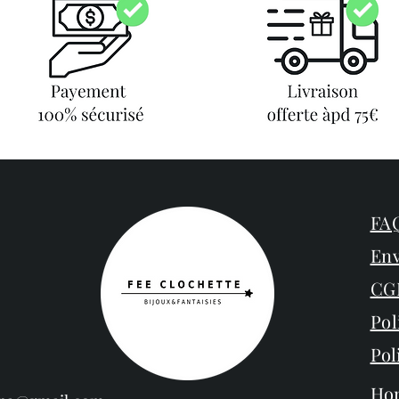
FAQ
Env
CG
Pol
Pol
Ho