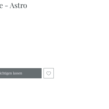
e - Astro
s
chtigen lassen