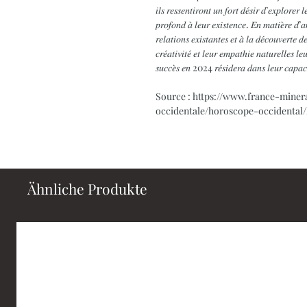
𝑖𝑙𝑠 𝑟𝑒𝑠𝑠𝑒𝑛𝑡𝑖𝑟𝑜𝑛𝑡 𝑢𝑛 𝑓𝑜𝑟𝑡 𝑑𝑒́𝑠𝑖𝑟 𝑑’𝑒𝑥𝑝𝑙𝑜𝑟𝑒𝑟 
𝑝𝑟𝑜𝑓𝑜𝑛𝑑 𝑎̀ 𝑙𝑒𝑢𝑟 𝑒𝑥𝑖𝑠𝑡𝑒𝑛𝑐𝑒. 𝐸𝑛 𝑚𝑎𝑡𝑖𝑒̀𝑟𝑒 𝑑’
𝑟𝑒𝑙𝑎𝑡𝑖𝑜𝑛𝑠 𝑒𝑥𝑖𝑠𝑡𝑎𝑛𝑡𝑒𝑠 𝑒𝑡 𝑎̀ 𝑙𝑎 𝑑𝑒́𝑐𝑜𝑢𝑣𝑒𝑟𝑡𝑒 𝑑
𝑐𝑟𝑒́𝑎𝑡𝑖𝑣𝑖𝑡𝑒́ 𝑒𝑡 𝑙𝑒𝑢𝑟 𝑒𝑚𝑝𝑎𝑡ℎ𝑖𝑒 𝑛𝑎𝑡𝑢𝑟𝑒𝑙𝑙𝑒𝑠 𝑙
𝑠𝑢𝑐𝑐𝑒̀𝑠 𝑒𝑛 2024 𝑟𝑒́𝑠𝑖𝑑𝑒𝑟𝑎 𝑑𝑎𝑛𝑠 𝑙𝑒𝑢𝑟 𝑐𝑎𝑝𝑎𝑐𝑖𝑡𝑒́ 
Source : https://www.france-minera
occidentale/horoscope-occidental
Ähnliche Produkte