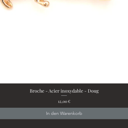
Broche - Acier inoxydable - Doug
Schnellansicht
Preis
12,00 €
In den Warenkorb