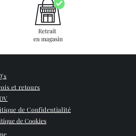
's
ois et retours
DV
itique de Confidentialité
itique de Cookies
me