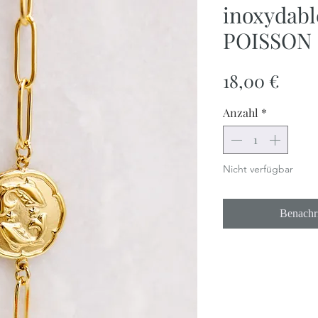
inoxydabl
POISSON
Prei
18,00 €
Anzahl
*
Nicht verfügbar
Benachri