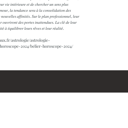
𝑙𝑒𝑢𝑟 𝑣𝑖𝑒 𝑖𝑛𝑡𝑒́𝑟𝑖𝑒𝑢𝑟𝑒 𝑒𝑡 𝑑𝑒 𝑐ℎ𝑒𝑟𝑐ℎ𝑒𝑟 𝑢𝑛 𝑠𝑒𝑛𝑠 𝑝𝑙𝑢𝑠
𝑚𝑜𝑢𝑟, 𝑙𝑎 𝑡𝑒𝑛𝑑𝑎𝑛𝑐𝑒 𝑠𝑒𝑟𝑎 𝑎̀ 𝑙𝑎 𝑐𝑜𝑛𝑠𝑜𝑙𝑖𝑑𝑎𝑡𝑖𝑜𝑛 𝑑𝑒𝑠
𝑒 𝑛𝑜𝑢𝑣𝑒𝑙𝑙𝑒𝑠 𝑎𝑓𝑓𝑖𝑛𝑖𝑡𝑒́𝑠. 𝑆𝑢𝑟 𝑙𝑒 𝑝𝑙𝑎𝑛 𝑝𝑟𝑜𝑓𝑒𝑠𝑠𝑖𝑜𝑛𝑛𝑒𝑙, 𝑙𝑒𝑢𝑟
𝑢𝑟 𝑜𝑢𝑣𝑟𝑖𝑟𝑜𝑛𝑡 𝑑𝑒𝑠 𝑝𝑜𝑟𝑡𝑒𝑠 𝑖𝑛𝑎𝑡𝑡𝑒𝑛𝑑𝑢𝑒𝑠. 𝐿𝑎 𝑐𝑙𝑒́ 𝑑𝑒 𝑙𝑒𝑢𝑟
𝑎̀ 𝑒́𝑞𝑢𝑖𝑙𝑖𝑏𝑟𝑒𝑟 𝑙𝑒𝑢𝑟𝑠 𝑟𝑒̂𝑣𝑒𝑠 𝑒𝑡 𝑙𝑒𝑢𝑟 𝑟𝑒́𝑎𝑙𝑖𝑡𝑒́.
ux.fr/astrologie/astrologie-
/horoscope-2024/belier-horoscope-2024/