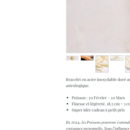
Bracelet en acier inoxydable doré a
astrologique.
Poisson : 20 Février - 20 Mars
Finesse et légèreté, 18,5 cm + 3 
Super idée cadeau à petit prix
𝐸𝑛 2024, 𝑙𝑒𝑠 𝑃𝑜𝑖𝑠𝑠𝑜𝑛𝑠 𝑝𝑜𝑢𝑟𝑟𝑜𝑛𝑡 𝑠’𝑎𝑡𝑡𝑒𝑛𝑑𝑟𝑒
𝑐𝑟𝑜𝑖𝑠𝑠𝑎𝑛𝑐𝑒 𝑝𝑒𝑟𝑠𝑜𝑛𝑛𝑒𝑙𝑙𝑒. 𝑆𝑜𝑢𝑠 𝑙’𝑖𝑛𝑓𝑙𝑢𝑒𝑛𝑐𝑒