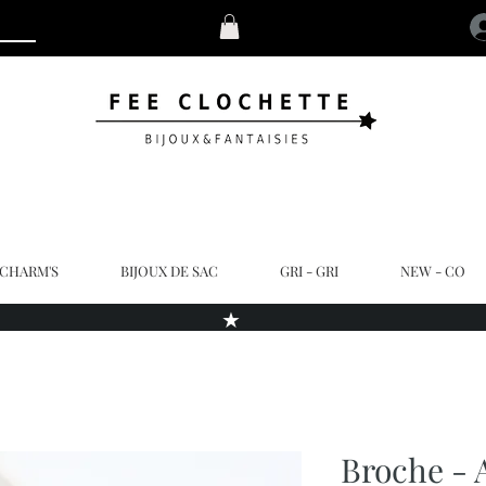
 CHARM'S
BIJOUX DE SAC
GRI - GRI
NEW - CO
★
Broche - 