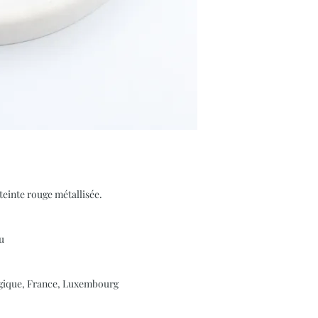
teinte rouge métallisée.
au
elgique, France, Luxembourg