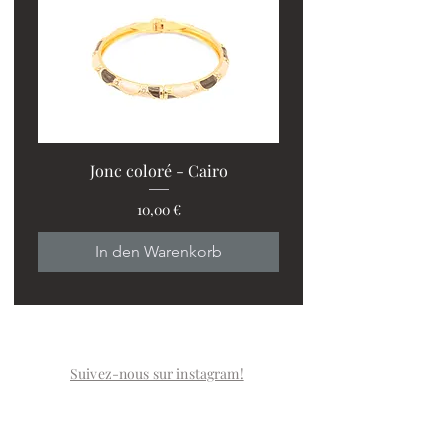
Jonc coloré - Cairo
Preis
10,00 €
In den Warenkorb
Suivez-nous sur instagram!