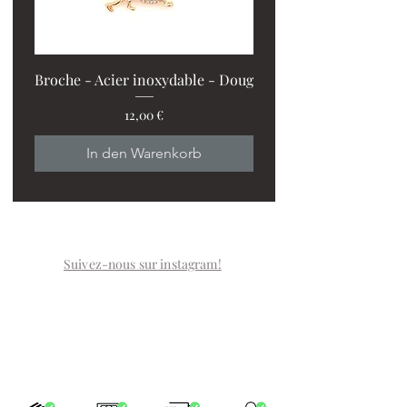
Broche - Acier inoxydable - Doug
Preis
12,00 €
PROMO : 2 ventilos + 1
In den Warenkorb
Suivez-nous sur instagram!