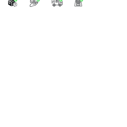
LA BOUTIQUE
Place Verte 61
4900 SPA
Tél:
+32 470 01 76 75
Email :
feeclochettespa@gmail.com
Home