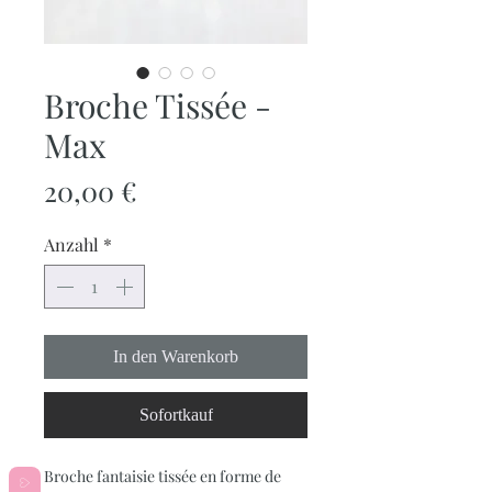
Broche Tissée -
Max
Preis
20,00 €
Anzahl
*
In den Warenkorb
Sofortkauf
Broche fantaisie tissée en forme de