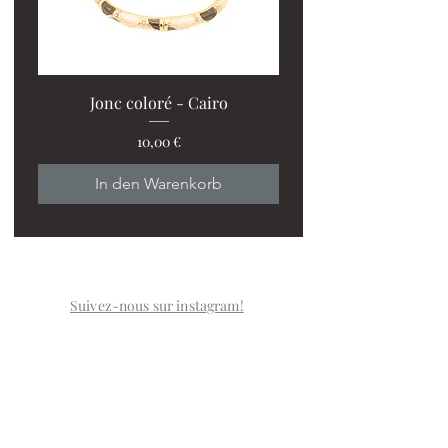
Jonc coloré - Cairo
Preis
10,00 €
In den Warenkorb
Suivez-nous sur instagram!