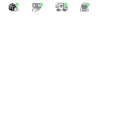
LA BOUTIQUE
Place Verte 61
4900 SPA
Tél:
+32 470 01 76 75
Email :
feeclochettespa@gmail.com