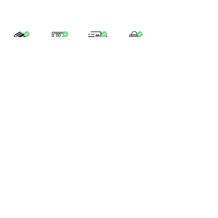
LA BOUTIQUE
Place Verte 61
4900 SPA
Tél:
+32 470 01 76 75
Email :
feeclochettespa@gmail.com