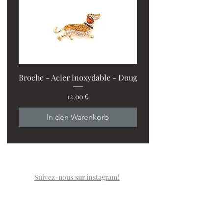
Broche - Acier inoxydable - Doug
Preis
12,00 €
PROMO : 2 ventilos + 1
In den Warenkorb
Suivez-nous sur instagram!