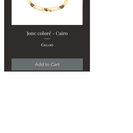
Jonc coloré - Cairo
Price
€10.00
Add to Cart
Suivez-nous sur instagram!