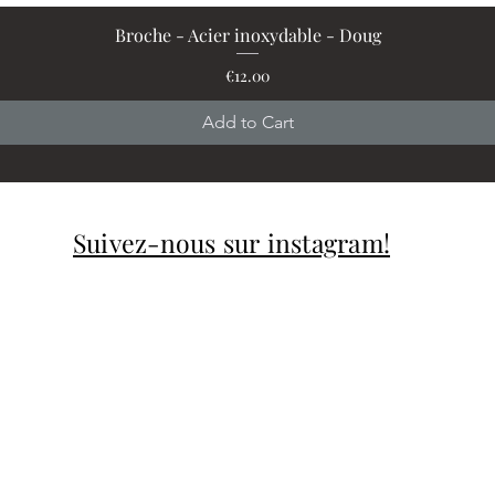
Broche - Acier inoxydable - Doug
Quick View
Price
€12.00
Add to Cart
Suivez-nous sur instagram!