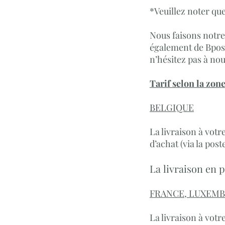
*Veuillez noter que
Nous faisons notr
également de Bpost 
n’hésitez pas à no
Tarif selon la zone
BELGIQUE
La livraison à votr
d’achat (via la pos
La
livraison en p
FRANCE, LUXEMB
La livraison à votr