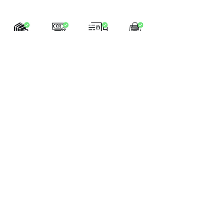
LA BOUTIQUE
Place Verte 61
4900 SPA
Tél:
+32 470 01 76 75
Email :
feeclochettespa@gmail.com