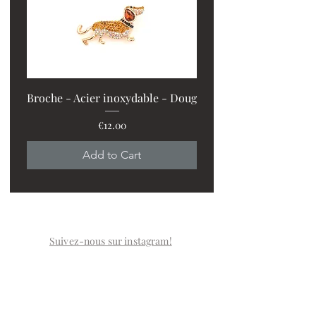
Broche - Acier inoxydable - Doug
Price
€12.00
PROMO : 2 ventilos + 1
Add to Cart
Suivez-nous sur instagram!