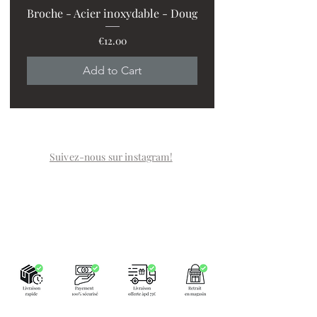
Broche - Acier inoxydable - Doug
Price
€12.00
PROMO : 2 ventilos + 1
Add to Cart
Suivez-nous sur instagram!