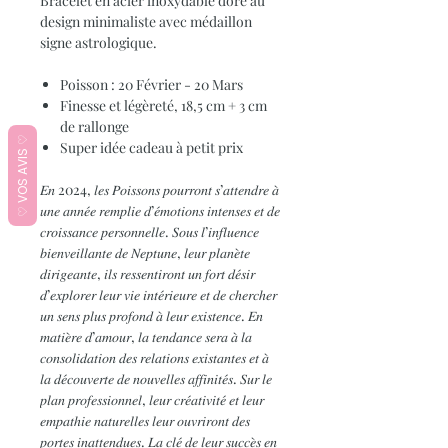
Bracelet en acier inoxydable doré au
design minimaliste avec médaillon
signe astrologique.
Poisson : 20 Février - 20 Mars
Finesse et légèreté, 18,5 cm + 3 cm
de rallonge
♡ VOS AVIS ♡
Super idée cadeau à petit prix
𝐸𝑛 2024, 𝑙𝑒𝑠 𝑃𝑜𝑖𝑠𝑠𝑜𝑛𝑠 𝑝𝑜𝑢𝑟𝑟𝑜𝑛𝑡 𝑠’𝑎𝑡𝑡𝑒𝑛𝑑𝑟𝑒 𝑎̀
𝑢𝑛𝑒 𝑎𝑛𝑛𝑒́𝑒 𝑟𝑒𝑚𝑝𝑙𝑖𝑒 𝑑’𝑒́𝑚𝑜𝑡𝑖𝑜𝑛𝑠 𝑖𝑛𝑡𝑒𝑛𝑠𝑒𝑠 𝑒𝑡 𝑑𝑒
𝑐𝑟𝑜𝑖𝑠𝑠𝑎𝑛𝑐𝑒 𝑝𝑒𝑟𝑠𝑜𝑛𝑛𝑒𝑙𝑙𝑒. 𝑆𝑜𝑢𝑠 𝑙’𝑖𝑛𝑓𝑙𝑢𝑒𝑛𝑐𝑒
𝑏𝑖𝑒𝑛𝑣𝑒𝑖𝑙𝑙𝑎𝑛𝑡𝑒 𝑑𝑒 𝑁𝑒𝑝𝑡𝑢𝑛𝑒, 𝑙𝑒𝑢𝑟 𝑝𝑙𝑎𝑛𝑒̀𝑡𝑒
𝑑𝑖𝑟𝑖𝑔𝑒𝑎𝑛𝑡𝑒, 𝑖𝑙𝑠 𝑟𝑒𝑠𝑠𝑒𝑛𝑡𝑖𝑟𝑜𝑛𝑡 𝑢𝑛 𝑓𝑜𝑟𝑡 𝑑𝑒́𝑠𝑖𝑟
𝑑’𝑒𝑥𝑝𝑙𝑜𝑟𝑒𝑟 𝑙𝑒𝑢𝑟 𝑣𝑖𝑒 𝑖𝑛𝑡𝑒́𝑟𝑖𝑒𝑢𝑟𝑒 𝑒𝑡 𝑑𝑒 𝑐ℎ𝑒𝑟𝑐ℎ𝑒𝑟
𝑢𝑛 𝑠𝑒𝑛𝑠 𝑝𝑙𝑢𝑠 𝑝𝑟𝑜𝑓𝑜𝑛𝑑 𝑎̀ 𝑙𝑒𝑢𝑟 𝑒𝑥𝑖𝑠𝑡𝑒𝑛𝑐𝑒. 𝐸𝑛
𝑚𝑎𝑡𝑖𝑒̀𝑟𝑒 𝑑’𝑎𝑚𝑜𝑢𝑟, 𝑙𝑎 𝑡𝑒𝑛𝑑𝑎𝑛𝑐𝑒 𝑠𝑒𝑟𝑎 𝑎̀ 𝑙𝑎
𝑐𝑜𝑛𝑠𝑜𝑙𝑖𝑑𝑎𝑡𝑖𝑜𝑛 𝑑𝑒𝑠 𝑟𝑒𝑙𝑎𝑡𝑖𝑜𝑛𝑠 𝑒𝑥𝑖𝑠𝑡𝑎𝑛𝑡𝑒𝑠 𝑒𝑡 𝑎̀
𝑙𝑎 𝑑𝑒́𝑐𝑜𝑢𝑣𝑒𝑟𝑡𝑒 𝑑𝑒 𝑛𝑜𝑢𝑣𝑒𝑙𝑙𝑒𝑠 𝑎𝑓𝑓𝑖𝑛𝑖𝑡𝑒́𝑠. 𝑆𝑢𝑟 𝑙𝑒
𝑝𝑙𝑎𝑛 𝑝𝑟𝑜𝑓𝑒𝑠𝑠𝑖𝑜𝑛𝑛𝑒𝑙, 𝑙𝑒𝑢𝑟 𝑐𝑟𝑒́𝑎𝑡𝑖𝑣𝑖𝑡𝑒́ 𝑒𝑡 𝑙𝑒𝑢𝑟
𝑒𝑚𝑝𝑎𝑡ℎ𝑖𝑒 𝑛𝑎𝑡𝑢𝑟𝑒𝑙𝑙𝑒𝑠 𝑙𝑒𝑢𝑟 𝑜𝑢𝑣𝑟𝑖𝑟𝑜𝑛𝑡 𝑑𝑒𝑠
𝑝𝑜𝑟𝑡𝑒𝑠 𝑖𝑛𝑎𝑡𝑡𝑒𝑛𝑑𝑢𝑒𝑠. 𝐿𝑎 𝑐𝑙𝑒́ 𝑑𝑒 𝑙𝑒𝑢𝑟 𝑠𝑢𝑐𝑐𝑒̀𝑠 𝑒𝑛