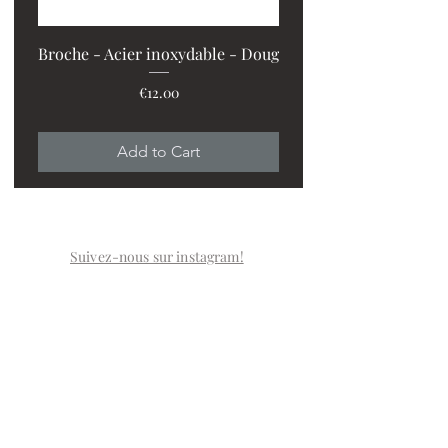
Broche - Acier inoxydable - Doug
Price
€12.00
PROMO : 2 ventilos + 1
Add to Cart
Suivez-nous sur instagram!