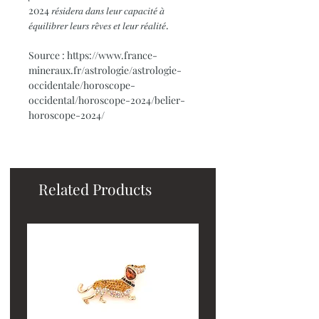
2024 𝑟𝑒́𝑠𝑖𝑑𝑒𝑟𝑎 𝑑𝑎𝑛𝑠 𝑙𝑒𝑢𝑟 𝑐𝑎𝑝𝑎𝑐𝑖𝑡𝑒́ 𝑎̀
𝑒́𝑞𝑢𝑖𝑙𝑖𝑏𝑟𝑒𝑟 𝑙𝑒𝑢𝑟𝑠 𝑟𝑒̂𝑣𝑒𝑠 𝑒𝑡 𝑙𝑒𝑢𝑟 𝑟𝑒́𝑎𝑙𝑖𝑡𝑒́.
Source : https://www.france-
mineraux.fr/astrologie/astrologie-
occidentale/horoscope-
occidental/horoscope-2024/belier-
horoscope-2024/
Related Products