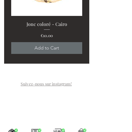
Jonc coloré - Cairo
Price
€10.00
Add to Cart
Suivez-nous sur instagram!