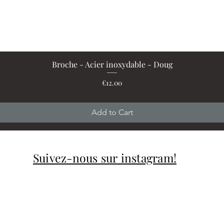
Broche - Acier inoxydable - Doug
Quick View
Price
€12.00
Add to Cart
Suivez-nous sur instagram!