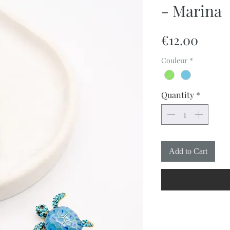
- Marina
Price
€12.00
Couleur
*
Quantity
*
Add to Cart