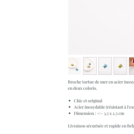
Broche tortue de mer en acier inoxyd
en deux coloris.
Chic et original
Acier inoxydable (résistant à l'ea
Dimension : +/- 3,5 x 2,5 cm
Livraison sécurisée et rapide en B