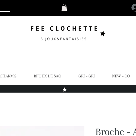
 CHARM'S
BIJOUX DE SAC
GRI - GRI
NEW - CO
★
Broche - 