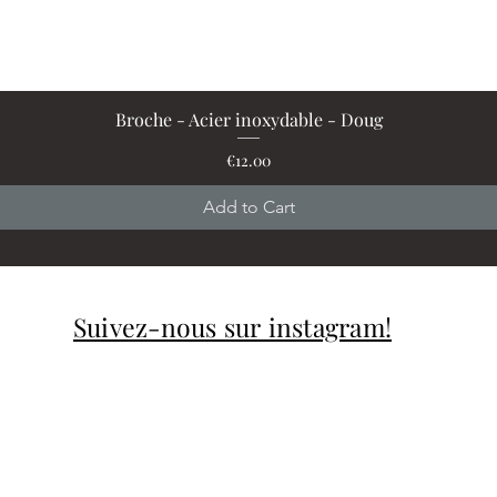
Broche - Acier inoxydable - Doug
Quick View
Price
€12.00
Add to Cart
Suivez-nous sur instagram!