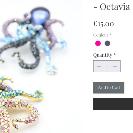
- Octavia
Price
€15.00
Couleur
*
Quantity
*
Add to Cart