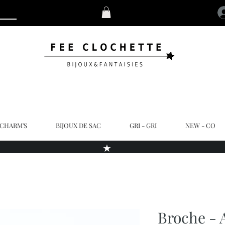
 CHARM'S
BIJOUX DE SAC
GRI - GRI
NEW - CO
★
Broche - 