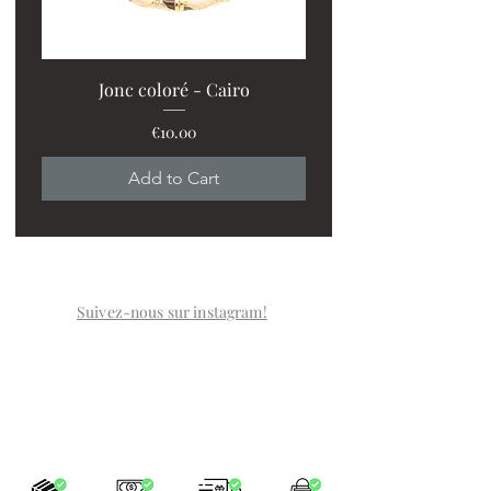
Jonc coloré - Cairo
Price
€10.00
Add to Cart
Suivez-nous sur instagram!