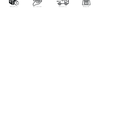
LA BOUTIQUE
Place Verte 61
4900 SPA
Tél:
+32 470 01 76 75
Email :
feeclochettespa@gmail.com
Home