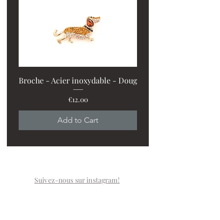
Broche - Acier inoxydable - Doug
Price
€12.00
PROMO : 2 ventilos + 1
Add to Cart
Suivez-nous sur instagram!