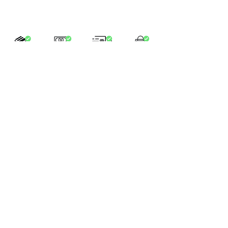
LA BOUTIQUE
Place Verte 61
4900 SPA
Tél:
+32 470 01 76 75
Email :
feeclochettespa@gmail.com