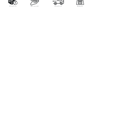
LA BOUTIQUE
Place Verte 61
4900 SPA
Tél:
+32 470 01 76 75
Email :
feeclochettespa@gmail.com
Home