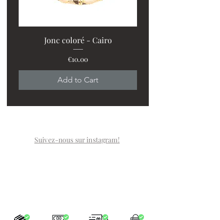
Jonc coloré - Cairo
Price
€10.00
Add to Cart
Suivez-nous sur instagram!